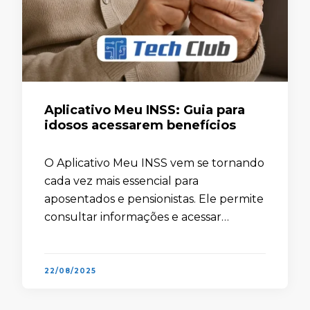
Aplicativo Meu INSS: Guia para
idosos acessarem benefícios
O Aplicativo Meu INSS vem se tornando
cada vez mais essencial para
aposentados e pensionistas. Ele permite
consultar informações e acessar
benefícios sem sair de casa. Para muitos
idosos, essa praticidade representa
autonomia, economia de tempo e …
22/08/2025