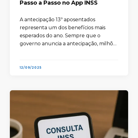
Passo a Passo no App INSS
A antecipação 13º aposentados
representa um dos benefícios mais
esperados do ano. Sempre que o
governo anuncia a antecipação, milhões
de segurados buscam entender o
impacto imediato da medida. Afinal, o
abono anual garante não …
12/09/2025