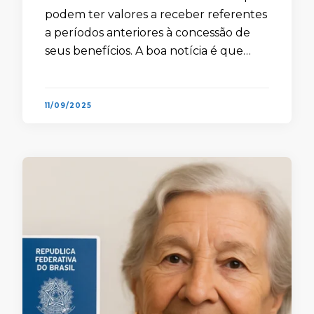
podem ter valores a receber referentes
a períodos anteriores à concessão de
seus benefícios. A boa notícia é que
a consulta INSS retroativo agora está
mais simples. Com o aplicativo Meu
INSS, …
11/09/2025