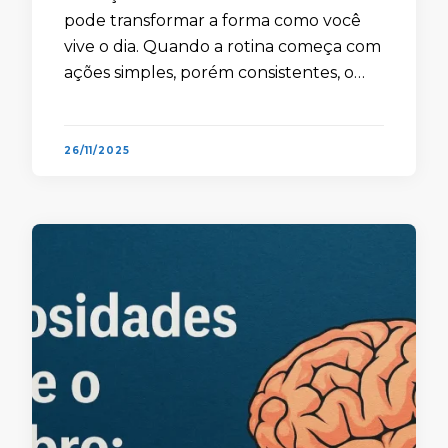
pode transformar a forma como você
vive o dia. Quando a rotina começa com
ações simples, porém consistentes, o
corpo responde com mais energia,
clareza mental e estabilidade
emocional. …
26/11/2025