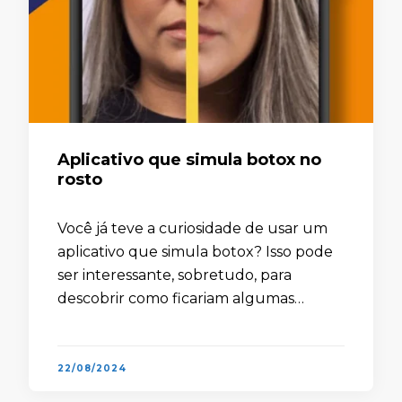
Aplicativo que simula botox no
rosto
Você já teve a curiosidade de usar um
aplicativo que simula botox? Isso pode
ser interessante, sobretudo, para
descobrir como ficariam algumas
mudanças no rosto após fazer um
procedimento estético. Afinal, ao utilizar
uma ferramenta …
22/08/2024