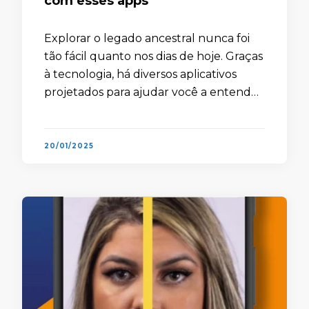
com esses apps
Explorar o legado ancestral nunca foi
tão fácil quanto nos dias de hoje. Graças
à tecnologia, há diversos aplicativos
projetados para ajudar você a entender
suas origens, construir árvores
genealógicas e conectar-se com
parentes que …
20/01/2025