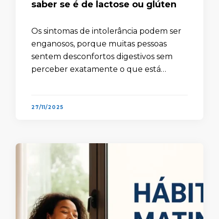
saber se é de lactose ou glúten
Os sintomas de intolerância podem ser
enganosos, porque muitas pessoas
sentem desconfortos digestivos sem
perceber exatamente o que está
causando o problema. Embora esses
sinais acabem surgindo de maneira
persistente, eles costumam ser
27/11/2025
atribuídos ao estresse, à …