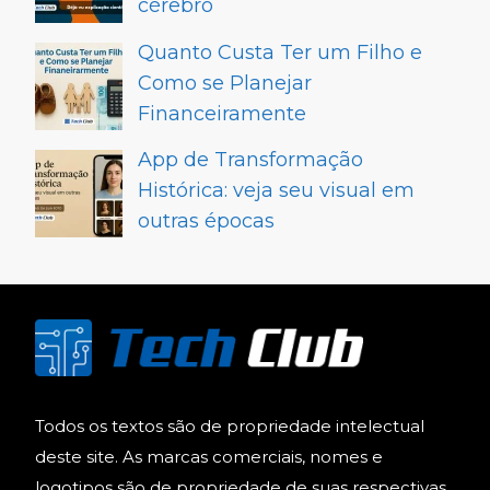
cérebro
Quanto Custa Ter um Filho e
Como se Planejar
Financeiramente
App de Transformação
Histórica: veja seu visual em
outras épocas
Todos os textos são de propriedade intelectual
deste site. As marcas comerciais, nomes e
logotipos são de propriedade de suas respectivas