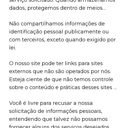
serviço solicitado. Quando armazenamos
dados, protegemos dentro de meios
comercialmente aceitáveis ​​para evitar
Não compartilhamos informações de
perdas e roubos, bem como acesso,
identificação pessoal publicamente ou
divulgação, cópia, uso ou modificação não
com terceiros, exceto quando exigido por
autorizados.
lei.
O nosso site pode ter links para sites
externos que não são operados por nós.
Esteja ciente de que não temos controle
sobre o conteúdo e práticas desses sites e
não podemos aceitar responsabilidade
Você é livre para recusar a nossa
por suas respectivas políticas de
solicitação de informações pessoais,
privacidade.
entendendo que talvez não possamos
fornecer alguns dos serviços desejados.