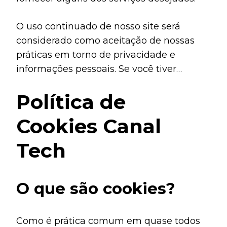
O uso continuado de nosso site será
considerado como aceitação de nossas
práticas em torno de privacidade e
informações pessoais. Se você tiver
alguma dúvida sobre como lidamos com
Política de
dados do usuário e informações pessoais,
entre em contato conosco.
Cookies Canal
Tech
O que são cookies?
Como é prática comum em quase todos