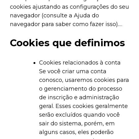
tiver certeza se precisa ou não deles, caso
cookies ajustando as configurações do seu
sejam usados ​​para fornecer um serviço
navegador (consulte a Ajuda do
que você usa.
navegador para saber como fazer isso).
Esteja ciente de que a desativação de
Cookies que definimos
cookies afetará a funcionalidade deste e
de muitos outros sites que você visita. A
desativação de cookies geralmente
Cookies relacionados à conta
resultará na desativação de determinadas
Se você criar uma conta
funcionalidades e recursos deste site.
conosco, usaremos cookies para
Portanto, é recomendável que você não
o gerenciamento do processo
desative os cookies.
de inscrição e administração
geral. Esses cookies geralmente
serão excluídos quando você
sair do sistema, porém, em
alguns casos, eles poderão