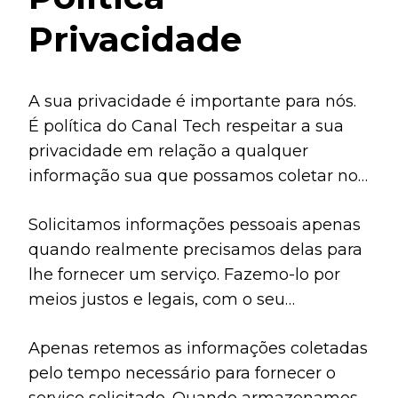
Privacidade
A sua privacidade é importante para nós.
É política do Canal Tech respeitar a sua
privacidade em relação a qualquer
informação sua que possamos coletar no
site
Canal Tech
, e outros sites que
Solicitamos informações pessoais apenas
possuímos e operamos.
quando realmente precisamos delas para
lhe fornecer um serviço. Fazemo-lo por
meios justos e legais, com o seu
conhecimento e consentimento. Também
Apenas retemos as informações coletadas
informamos por que estamos coletando e
pelo tempo necessário para fornecer o
como será usado.