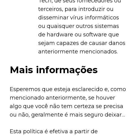
Tech, de seus fornecedores ou
terceiros, para introduzir ou
disseminar vírus informáticos
ou quaisquer outros sistemas
de hardware ou software que
sejam capazes de causar danos
anteriormente mencionados.
Mais informações
Esperemos que esteja esclarecido e, como
mencionado anteriormente, se houver
algo que você não tem certeza se precisa
ou não, geralmente é mais seguro deixar
os cookies ativados, caso interaja com um
Esta política é efetiva a partir de
dos recursos que você usa em nosso site.