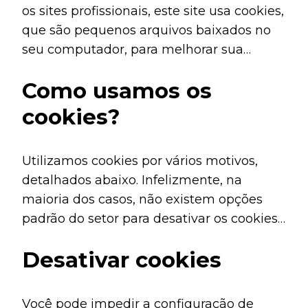
os sites profissionais, este site usa cookies,
que são pequenos arquivos baixados no
seu computador, para melhorar sua
experiência. Esta página descreve quais
Como usamos os
informações eles coletam, como as
usamos e por que às vezes precisamos
cookies?
armazenar esses cookies. Também
compartilharemos como você pode
Utilizamos cookies por vários motivos,
impedir que esses cookies sejam
detalhados abaixo. Infelizmente, na
armazenados, no entanto, isso pode fazer
maioria dos casos, não existem opções
o downgrade ou ‘quebrar’ certos
padrão do setor para desativar os cookies
elementos da funcionalidade do site.
sem desativar completamente a
Desativar cookies
funcionalidade e os recursos que eles
adicionam a este site. É recomendável
que você deixe todos os cookies se não
Você pode impedir a configuração de