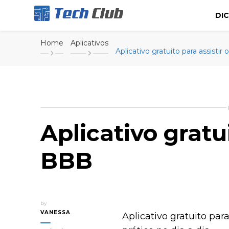
DI
Portal de tecnologia e entretenimento
Canal Tech
Home
Aplicativos
Aplicativo gratuito para assistir
Aplicativo gratui
BBB
by
VANESSA
Aplicativo gratuito par