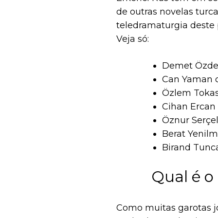
de outras novelas turc
teledramaturgia deste 
Veja só:
Demet Özdem
Can Yaman c
Özlem Tokas
Cihan Ercan
Öznur Serçel
Berat Yenil
Birand Tunc
Qual é o
Como muitas garotas j