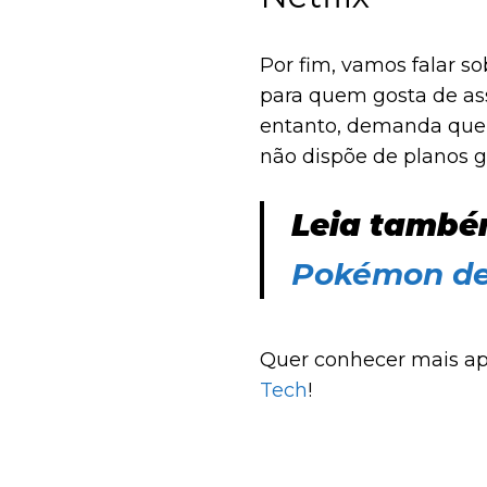
Por fim, vamos falar s
para quem gosta de assi
entanto, demanda que 
não dispõe de planos g
dispositivos
Android
e
Leia també
Pokémon de
Quer conhecer mais ap
Tech
!