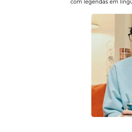
com legendas em língua
outros fãs em fóruns d