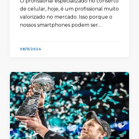
O profissional especializado no conserto
de celular, hoje, é um profissional muito
valorizado no mercado. Isso porque o
nossos smartphones podem ser
considerados uns dos objetos mais
necessários para a vida de qualquer um.
Com …
08/11/2024