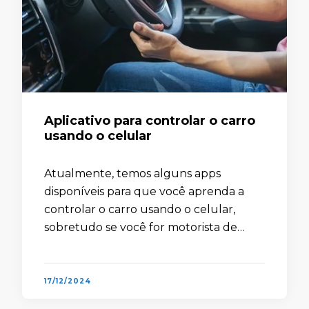
Aplicativo para controlar o carro
usando o celular
Atualmente, temos alguns apps
disponíveis para que você aprenda a
controlar o carro usando o celular,
sobretudo se você for motorista de
aplicativo, taxista ou até mesmo
caminhoneiro. Quando falamos de
automóveis, sabemos que estamos …
17/12/2024