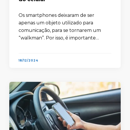
Os smartphones deixaram de ser
apenas um objeto utilizado para
comunicação, para se tornarem um
“walkman”. Por isso, é importante
entender como funciona o sistema de
som do seu aparelho para, quem sabe,
aumentar o …
18/12/2024