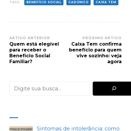
TAGS:
BENEFÍCIO SOCIAL
CADÚNICO
CAIXA TEM
Post
ARTIGO ANTERIOR
PRÓXIMO ARTIGO
Quem está elegível
Caixa Tem confirma
Navigation
para receber o
benefício para quem
Benefício Social
vive sozinho: veja
Familiar?
agora
Pesquisar
MAIS RECENTES
Sintomas de intolerância: como