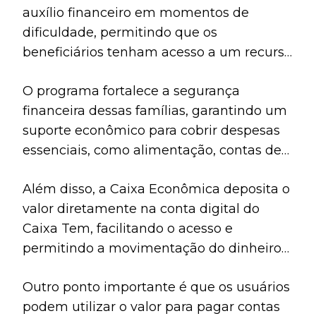
auxílio financeiro em momentos de
dificuldade, permitindo que os
beneficiários tenham acesso a um recurso
adicional para suprir suas necessidades
O programa fortalece a segurança
básicas.
financeira dessas famílias, garantindo um
suporte econômico para cobrir despesas
essenciais, como alimentação, contas de
energia e outras necessidades
Além disso, a Caixa Econômica deposita o
domésticas.
valor diretamente na conta digital do
Caixa Tem, facilitando o acesso e
permitindo a movimentação do dinheiro
de forma prática.
Outro ponto importante é que os usuários
podem utilizar o valor para pagar contas