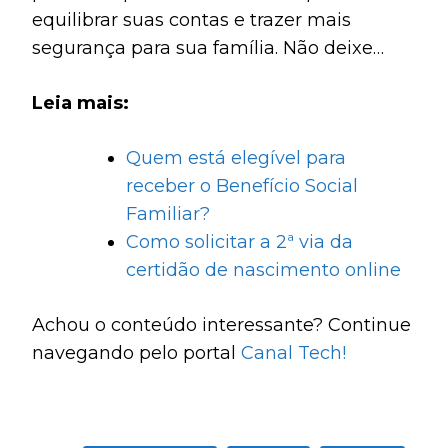
equilibrar suas contas e trazer mais
segurança para sua família. Não deixe
passar essa oportunidade única de
Leia mais:
fortalecer seu orçamento familiar.
Quem está elegível para
receber o Benefício Social
Familiar?
Como solicitar a 2ª via da
certidão de nascimento online
Achou o conteúdo interessante? Continue
navegando pelo portal
Canal Tech!