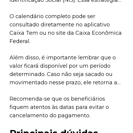
Identificação Social (NIS). Essa estratégia
permite que o processo ocorra de forma
O calendário completo pode ser
organizada, evitando aglomerações e
consultado diretamente no aplicativo
garantindo que cada beneficiário consiga
Caixa Tem ou no site da Caixa Econômica
acessar o valor sem dificuldades.
Federal.
Além disso, é importante lembrar que o
valor ficará disponível por um período
determinado. Caso não seja sacado ou
movimentado nesse prazo, ele retorna aos
cofres públicos.
Recomenda-se que os beneficiários
fiquem atentos às datas para evitar o
cancelamento do pagamento.