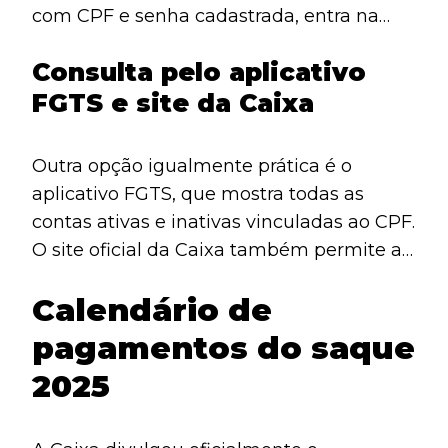
com CPF e senha cadastrada, entra na
aba de benefícios e confere o saldo. Além
Consulta pelo aplicativo
disso, pode transferir o valor diretamente
FGTS e site da Caixa
para outra conta, o que elimina a
necessidade de comparecer a uma
agência.
Outra opção igualmente prática é o
aplicativo FGTS, que mostra todas as
contas ativas e inativas vinculadas ao CPF.
O site oficial da Caixa também permite a
consulta, bastando inserir dados de login
Calendário de
e responder perguntas de segurança.
Assim, o trabalhador dispõe de mais de
pagamentos do saque
uma alternativa segura e confiável para
2025
confirmar se possui saldo.