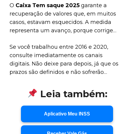
O
Caixa Tem saque 2025
garante a
recuperação de valores que, em muitos
casos, estavam esquecidos. A medida
representa um avanço, porque corrige
falhas da modalidade saque-aniversário e
Se você trabalhou entre 2016 e 2020,
devolve o direito de uso ao trabalhador.
consulte imediatamente os canais
Portanto, é essencial conferir se você tem
digitais. Não deixe para depois, já que os
saldo disponível.
prazos são definidos e não sofrerão
extensão. Usar corretamente as
informações oficiais permite agir com
Leia também:
segurança e garantir o dinheiro que é seu
por direito.
Aplicativo Meu INSS
Receber Vale Gás