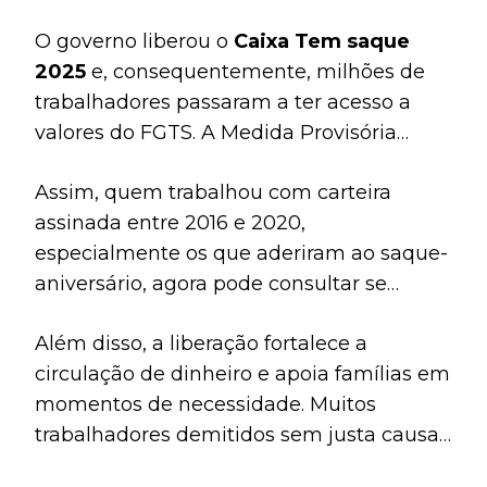
O governo liberou o
Caixa Tem saque
2025
e, consequentemente, milhões de
trabalhadores passaram a ter acesso a
valores do FGTS. A Medida Provisória
1.290/2025 determinou novas regras que
Assim, quem trabalhou com carteira
ampliam as possibilidades de saque.
assinada entre 2016 e 2020,
especialmente os que aderiram ao saque-
aniversário, agora pode consultar se
possui saldo liberado. Dessa forma, a
Além disso, a liberação fortalece a
medida corrige restrições anteriores e
circulação de dinheiro e apoia famílias em
devolve a chance de usar recursos que
momentos de necessidade. Muitos
estavam bloqueados.
trabalhadores demitidos sem justa causa,
que antes não conseguiam retirar valores,