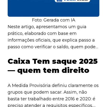
Foto: Gerada com IA
Neste artigo, apresentamos um guia
prático, elaborado com base em
informações oficiais, que explica passo a
passo como verificar o saldo, quem pode
sacar, quais são as datas de pagamento e
Caixa Tem saque 2025
de que maneira retirar o dinheiro.
Continue lendo e descubra como agir de
— quem tem direito
forma simples e segura.
A Medida Provisória definiu claramente os
grupos que podem sacar. Assim, não
basta ter trabalhado entre 2016 e 2020: é
preciso atender a requisitos específicos.