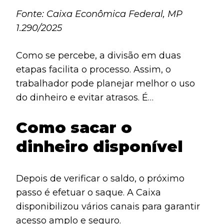
Fonte: Caixa Econômica Federal, MP
1.290/2025
Como se percebe, a divisão em duas
etapas facilita o processo. Assim, o
trabalhador pode planejar melhor o uso
do dinheiro e evitar atrasos. É
fundamental respeitar os prazos, já que
Como sacar o
não haverá prorrogação oficial.
dinheiro disponível
Depois de verificar o saldo, o próximo
passo é efetuar o saque. A Caixa
disponibilizou vários canais para garantir
acesso amplo e seguro.