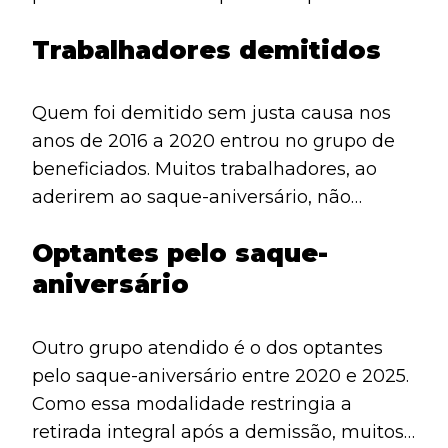
Em primeiro lugar, os trabalhadores que
Trabalhadores demitidos
optaram pelo saque-aniversário e foram
demitidos sem justa causa entre 1º de
janeiro de 2020 e 28 de fevereiro de 2025
Quem foi demitido sem justa causa nos
ganharam prioridade. Além disso, contas
anos de 2016 a 2020 entrou no grupo de
inativas anteriores a esse período
beneficiados. Muitos trabalhadores, ao
também podem liberar valores, desde que
aderirem ao saque-aniversário, não
possuam saldo.
sabiam que perderiam a possibilidade de
Optantes pelo saque-
sacar a rescisão integral. Por essa razão,
aniversário
ficaram sem acesso a parte do FGTS.
Agora, com a nova medida, a Caixa
corrige esse problema e libera novamente
Outro grupo atendido é o dos optantes
o direito ao saque.
pelo saque-aniversário entre 2020 e 2025.
Como essa modalidade restringia a
retirada integral após a demissão, muitos