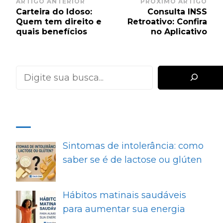
Post
ARTIGO ANTERIOR
PRÓXIMO ARTIGO
Carteira do Idoso:
Consulta INSS
Navigation
Quem tem direito e
Retroativo: Confira
quais benefícios
no Aplicativo
Pesquisar
MAIS RECENTES
Sintomas de intolerância: como
saber se é de lactose ou glúten
Hábitos matinais saudáveis
para aumentar sua energia