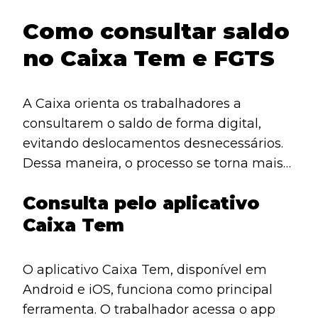
trabalhadores ficaram com recursos
Como consultar saldo
bloqueados. Para resolver esse impasse, a
MP 1.290 autorizou a liberação em duas
no Caixa Tem e FGTS
etapas, o que aumenta a segurança
financeira de quem aguardava a liberação.
A Caixa orienta os trabalhadores a
consultarem o saldo de forma digital,
evitando deslocamentos desnecessários.
Dessa maneira, o processo se torna mais
rápido, prático e acessível a todos.
Consulta pelo aplicativo
Caixa Tem
O aplicativo Caixa Tem, disponível em
Android e iOS, funciona como principal
ferramenta. O trabalhador acessa o app