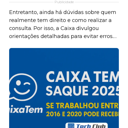
agora contam com uma alternativa
Publicidade
concreta. Portanto, a mudança traz alívio
Entretanto, ainda há dúvidas sobre quem
financeiro e aumenta o poder de compra
realmente tem direito e como realizar a
em um cenário econômico instável.
consulta. Por isso, a Caixa divulgou
orientações detalhadas para evitar erros.
Assim, cada trabalhador pode verificar
rapidamente se possui valores disponíveis
e garantir o saque dentro do prazo.