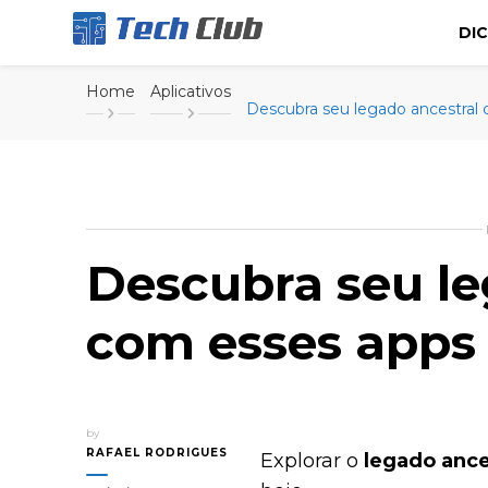
DI
Portal de tecnologia e entretenimento
Canal Tech
Home
Aplicativos
Descubra seu legado ancestral
Descubra seu le
com esses apps
by
RAFAEL RODRIGUES
Explorar o
legado ance