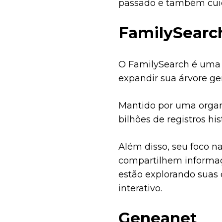
passado e também cuid
FamilySearc
O FamilySearch é uma 
expandir sua árvore ge
Mantido por uma organi
bilhões de registros hi
Além disso, seu foco n
compartilhem informaç
estão explorando suas o
interativo.
Geneanet