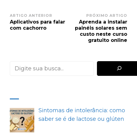
Post
ARTIGO ANTERIOR
PRÓXIMO ARTIGO
Aplicativos para falar
Aprenda a instalar
Navigation
com cachorro
painéis solares sem
custo neste curso
gratuito online
Pesquisar
MAIS RECENTES
Sintomas de intolerância: como
saber se é de lactose ou glúten