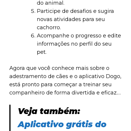
do animal.
Participe de desafios e sugira
novas atividades para seu
cachorro.
Acompanhe o progresso e edite
informações no perfil do seu
pet.
Agora que você conhece mais sobre o
adestramento de cães e o aplicativo Dogo,
está pronto para começar a treinar seu
companheiro de forma divertida e eficaz.
Baixe o Dogo (
Android
e
iOS
) descubra
como tornar a relação com seu cachorro
Veja também:
ainda mais especial!
Aplicativo grátis do