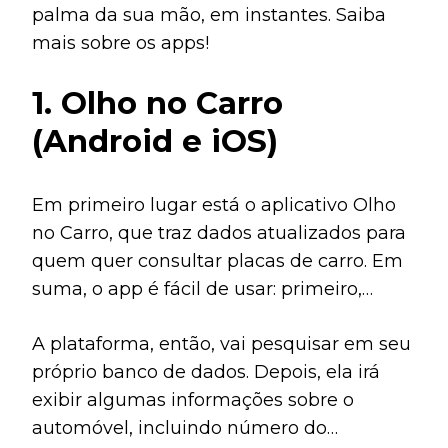
palma da sua mão, em instantes.
Saiba
mais sobre os apps!
1. Olho no Carro
(Android e iOS)
Em primeiro lugar está o aplicativo Olho
no Carro, que traz dados atualizados para
quem quer consultar placas de carro. Em
suma, o app é fácil de usar: primeiro,
escreva os caracteres da placa no campo
A plataforma, então, vai pesquisar em seu
indicado e, em seguida, confirme.
próprio banco de dados.
Depois, ela irá
exibir algumas informações sobre o
automóvel, incluindo número do