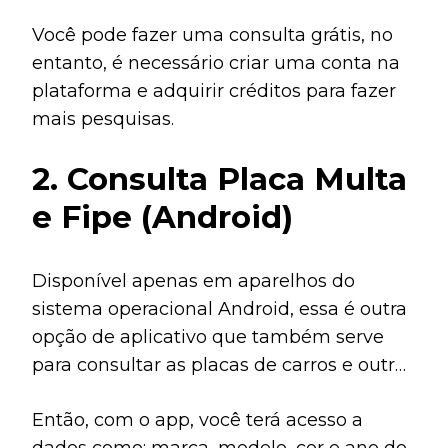
Renavam, batidas, ficha técnica, histórico
Você pode fazer uma consulta grátis, no
de roubo e furto e muito mais.
entanto, é necessário criar uma conta na
plataforma e adquirir créditos para fazer
mais pesquisas.
2. Consulta Placa Multa
e Fipe (Android)
Disponível apenas em aparelhos do
sistema operacional Android, essa é outra
opção de aplicativo que também serve
para consultar as placas de carros e outros
veículos, como motos e caminhões.
Então, com o app, você terá acesso a
dados como: marca, modelo, cor e ano do