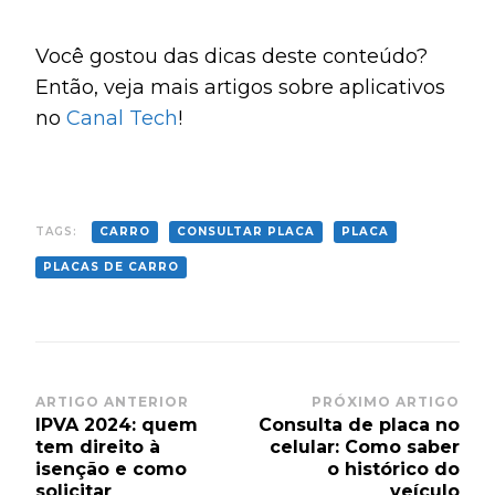
Você gostou das dicas deste conteúdo?
Então, veja mais artigos sobre aplicativos
no
Canal Tech
!
TAGS:
CARRO
CONSULTAR PLACA
PLACA
PLACAS DE CARRO
Post
ARTIGO ANTERIOR
PRÓXIMO ARTIGO
IPVA 2024: quem
Consulta de placa no
Navigation
tem direito à
celular: Como saber
isenção e como
o histórico do
solicitar
veículo