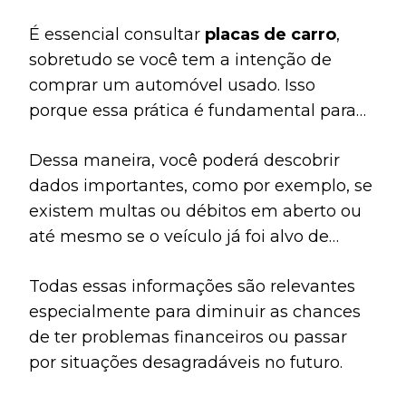
É essencial
consultar
placas de carro
,
sobretudo se você tem a intenção de
comprar um automóvel usado. Isso
porque essa prática é fundamental para
fazer uma checagem do histórico do
Dessa maneira, você poderá descobrir
veículo em questão.
dados importantes, como por exemplo,
se
existem multas ou débitos em aberto ou
até mesmo se o veículo já foi alvo de
roubo ou furto.
Todas essas informações são relevantes
especialmente para
diminuir as chances
de ter problemas financeiros ou passar
por situações desagradáveis no futuro.