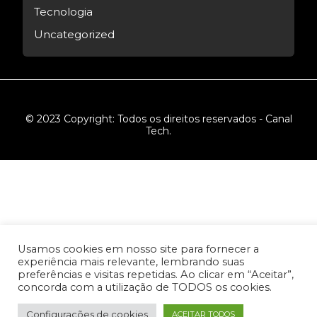
Tecnologia
Uncategorized
© 2023 Copyright: Todos os direitos reservados - Canal
Tech.
Usamos cookies em nosso site para fornecer a
experiência mais relevante, lembrando suas
preferências e visitas repetidas. Ao clicar em “Aceitar”,
concorda com a utilização de TODOS os cookies.
Configurações de cookies
ACEITAR TODOS