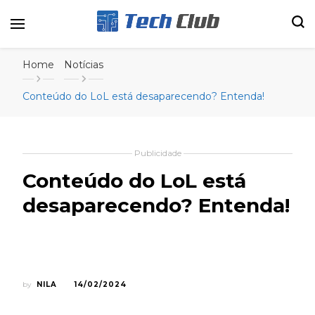
Portal de tecnologia e entretenimento
Canal Tech
Home
Notícias
Conteúdo do LoL está desaparecendo? Entenda!
Publicidade
Conteúdo do LoL está
desaparecendo? Entenda!
by
NILA
14/02/2024