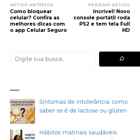
Post
ARTIGO ANTERIOR
PRÓXIMO ARTIGO
Como bloquear
Incrível! Novo
Navigation
celular? Confira as
console portátil roda
melhores dicas com
PS2 e tem tela Full
o app Celular Seguro
HD
Pesquisar
MAIS RECENTES
Sintomas de intolerância: como
saber se é de lactose ou glúten
Hábitos matinais saudáveis