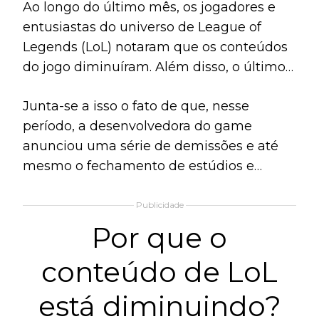
Ao longo do último mês, os jogadores e
entusiastas do universo de League of
Legends (LoL) notaram que os conteúdos
do jogo diminuíram. Além disso, o último
personagem que a Riot Games lançou, o
Junta-se a isso o fato de que, nesse
atirador Smolder, não contou com uma
período, a desenvolvedora do game
animação ou um conto a respeito de sua
anunciou uma série de demissões e até
história.
mesmo o fechamento de estúdios e
projetos inteiros. Isso fez com que o
público começasse a questionar se
Publicidade
haveria alguma relação entre todos esses
Por que o
fatores.
conteúdo de LoL
está diminuindo?