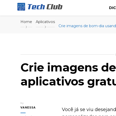
DI
Portal de tecnologia e entretenimento
Canal Tech
Home
Aplicativos
Crie imagens de bom-dia usando
Crie imagens d
aplicativos grat
by
VANESSA
Você já se viu deseja