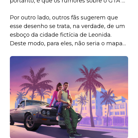
portanto, é que os rumores sobre o GTA 6
após o vazamento de 2022.
ter várias cidades será confirmado.
Por outro lado, outros fãs sugerem que
esse desenho se trata, na verdade, de um
esboço da cidade fictícia de Leonida.
Deste modo, para eles, não seria o mapa
completo, mas somente uma parte da
representação.