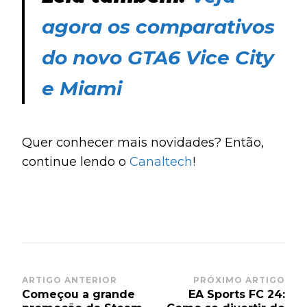
agora os comparativos
do novo GTA6 Vice City
e Miami
Quer conhecer mais novidades? Então,
continue lendo o
Canaltech
!
Post
ARTIGO ANTERIOR
PRÓXIMO ARTIGO
Começou a grande
EA Sports FC 24:
Navigation