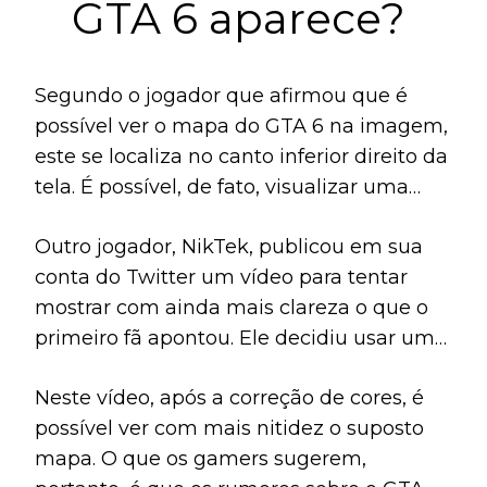
GTA 6 aparece?
Segundo o jogador que afirmou que é
possível ver o mapa do GTA 6 na imagem,
este se localiza no canto inferior direito da
tela. É possível, de fato, visualizar uma
espécie de quadro em uma moldura,
Outro jogador, NikTek, publicou em sua
como se fosse o mapa.
conta do Twitter um vídeo para tentar
mostrar com ainda mais clareza o que o
primeiro fã apontou. Ele decidiu usar uma
ferramenta de edição de imagens para
Neste vídeo, após a correção de cores, é
fazer a correção de cor do vídeo. Então,
possível ver com mais nitidez o suposto
posicionou um projeto de mapeamento
mapa. O que os gamers sugerem,
que a comunidade de jogadores conduziu