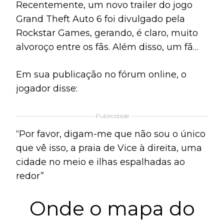
Recentemente, um novo trailer do jogo
Grand Theft Auto 6 foi divulgado pela
Rockstar Games, gerando, é claro, muito
alvoroço entre os fãs. Além disso, um fã
em específico, que usa o usuário
Em sua publicação no fórum online, o
InevitableLibrary387 no Reddit, afirmou
jogador disse:
que conseguiu visualizar, nesse vídeo, um
mapa do GTA 6.
Publicidade
“Por favor, digam-me que não sou o único
que vê isso, a praia de Vice à direita, uma
cidade no meio e ilhas espalhadas ao
redor”
Onde o mapa do