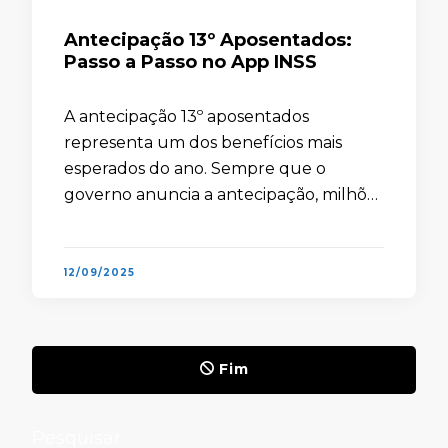
Antecipação 13º Aposentados:
Passo a Passo no App INSS
A antecipação 13º aposentados
representa um dos benefícios mais
esperados do ano. Sempre que o
governo anuncia a antecipação, milhões
de segurados buscam entender o
impacto imediato da medida. Afinal, o
abono anual garante não …
12/09/2025
Fim
Pesquisar