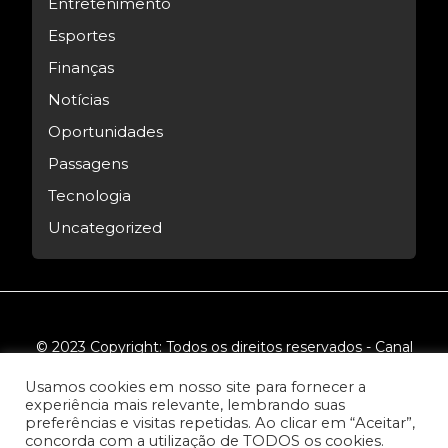
Entretenimento
Esportes
Finanças
Notícias
Oportunidades
Passagens
Tecnologia
Uncategorized
© 2023 Copyright: Todos os direitos reservados - Canal
Tech.
Usamos cookies em nosso site para fornecer a
experiência mais relevante, lembrando suas
preferências e visitas repetidas. Ao clicar em “Aceitar”,
concorda com a utilização de TODOS os cookies.