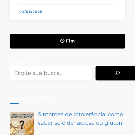
oportunidades surgem para garantir
maior …
02/06/2025
Fim
Pesquisar
MAIS RECENTES
Sintomas de intolerância: como
saber se é de lactose ou glúten