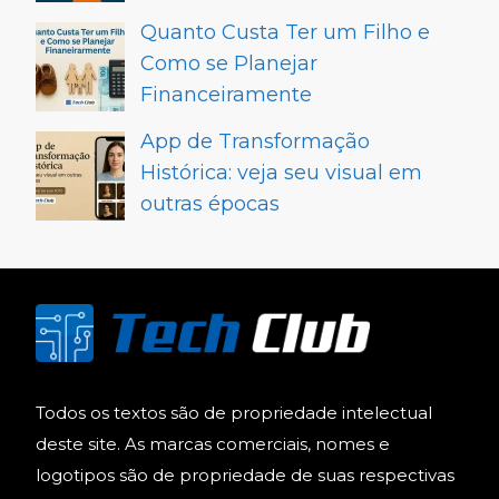
Quanto Custa Ter um Filho e
Como se Planejar
Financeiramente
App de Transformação
Histórica: veja seu visual em
outras épocas
Todos os textos são de propriedade intelectual
deste site. As marcas comerciais, nomes e
logotipos são de propriedade de suas respectivas