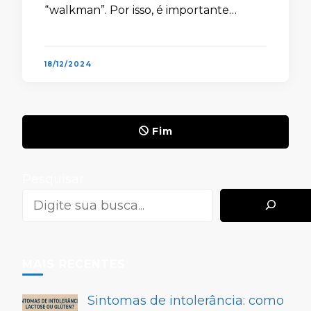
“walkman”. Por isso, é importante
entender como funciona o sistema de
som do seu aparelho para, quem sabe,
aumentar o …
18/12/2024
Fim
Pesquisar
MAIS RECENTES
Sintomas de intolerância: como