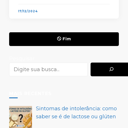
caminhoneiro. Quando falamos de
automóveis, sabemos que estamos …
17/12/2024
Fim
Pesquisar
MAIS RECENTES
Sintomas de intolerância: como
saber se é de lactose ou glúten