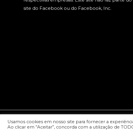
site do Facebook ou do Facebook, Inc.
Usamos cookies em nosso site para fornecer a experiência 
© 2023 Copyright: Todos os direitos reservados - Cana
Ao clicar em “Aceitar”, concorda com a utilização de TOD