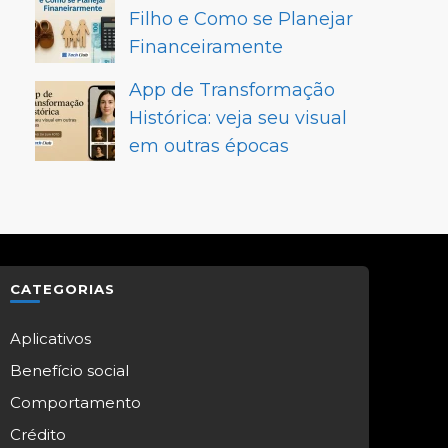
Filho e Como se Planejar
Financeiramente
App de Transformação
Histórica: veja seu visual
em outras épocas
CATEGORIAS
Aplicativos
Benefício social
Comportamento
Crédito