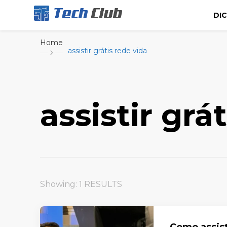
DI
Portal de tecnologia e entretenimento
Canal Tech
Home
assistir grátis rede vida
assistir grá
Showing: 1 RESULTS
Como assist