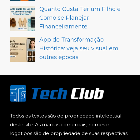
Quanto Custa Ter um Filho e
Como se Planejar
Financeiramente
App de Transformação
Histórica: veja seu visual em
outras épocas
Todos os textos são de propriedade intelectual
deste site. As marcas comerciais, nomes e
logotipos são de propriedade de suas respectivas