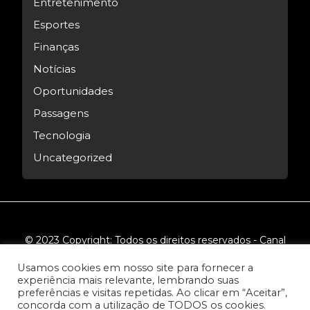
Entretenimento
Esportes
Finanças
Notícias
Oportunidades
Passagens
Tecnologia
Uncategorized
© 2023 Copyright: Todos os direitos reservados - Canal
Tech.
Usamos cookies em nosso site para fornecer a
experiência mais relevante, lembrando suas
preferências e visitas repetidas. Ao clicar em “Aceitar”,
concorda com a utilização de TODOS os cookies.