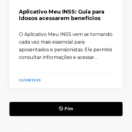
Aplicativo Meu INSS: Guia para
idosos acessarem benefícios
O Aplicativo Meu INSS vem se tornando
cada vez mais essencial para
aposentados e pensionistas. Ele permite
consultar informações e acessar
benefícios sem sair de casa. Para muitos
idosos, essa praticidade representa
autonomia, economia de tempo e …
22/08/2025
Fim
Pesquisar