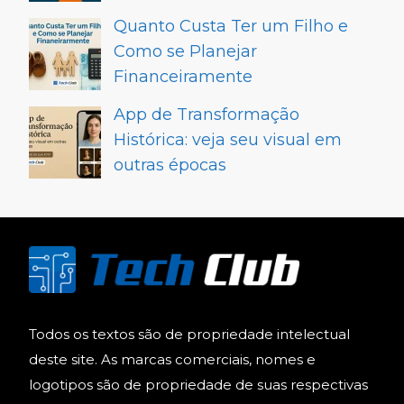
Quanto Custa Ter um Filho e
Como se Planejar
Financeiramente
App de Transformação
Histórica: veja seu visual em
outras épocas
Todos os textos são de propriedade intelectual
deste site. As marcas comerciais, nomes e
logotipos são de propriedade de suas respectivas