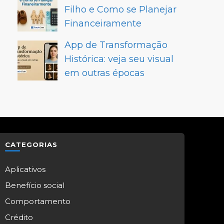
Filho e Como se Planejar
Financeiramente
App de Transformação
Histórica: veja seu visual
em outras épocas
CATEGORIAS
Aplicativos
Benefício social
Comportamento
Crédito