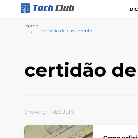
DI
Portal de tecnologia e entretenimento
Canal Tech
Home
certidão de nascimento
certidão d
Showing: 1 RESULTS
Como solici