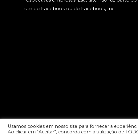
site do Facebook ou do Facebook, Inc.
Usamos cookies em nosso site para fornecer a experiência 
© 2023 Copyright: Todos os direitos reservados - Cana
Ao clicar em “Aceitar”, concorda com a utilização de TOD