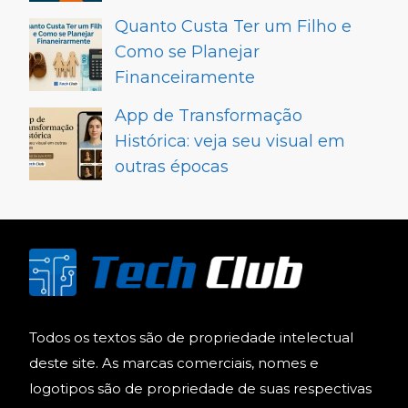
Quanto Custa Ter um Filho e
Como se Planejar
Financeiramente
App de Transformação
Histórica: veja seu visual em
outras épocas
Todos os textos são de propriedade intelectual
deste site. As marcas comerciais, nomes e
logotipos são de propriedade de suas respectivas