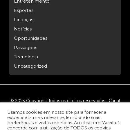
Entretenimento
Esportes
Finanças
Notícias
Oportunidades
Passagens
Tecnologia
Uncategorized
© 2023 Copyright: Todos os direitos reservados - Canal
Tech.
Usamos cookies em nosso site para fornecer a
experiência mais relevante, lembrando suas
preferências e visitas repetidas. Ao clicar em “Aceitar”,
concorda com a utilização de TODOS os cookies.