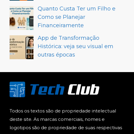
Quanto Custa Ter um Filho e
Como se Planejar
Financeiramente
App de Transformação
Histórica: veja seu visual em
outras épocas
Todos os textos são de propriedade intelectual
deste site. As marcas comerciais, nomes e
logotipos são de propriedade de suas respectivas