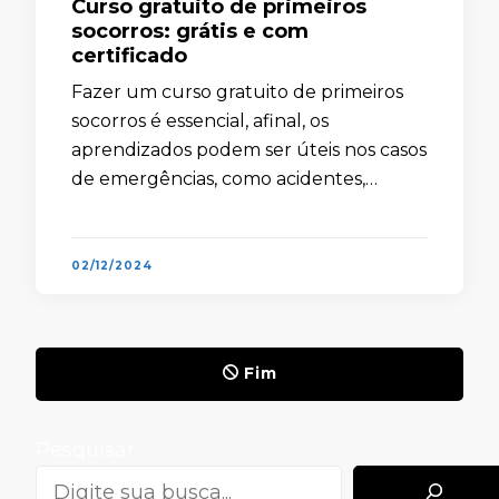
Curso gratuito de primeiros
socorros: grátis e com
certificado
Fazer um curso gratuito de primeiros
socorros é essencial, afinal, os
aprendizados podem ser úteis nos casos
de emergências, como acidentes,
sangramentos ou outras situações
semelhantes. Portanto, é interessante
saber como agir e o que …
02/12/2024
Fim
Pesquisar