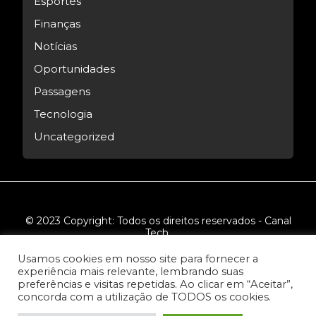
Esportes
Finanças
Notícias
Oportunidades
Passagens
Tecnologia
Uncategorized
© 2023 Copyright: Todos os direitos reservados - Canal
Tech.
Usamos cookies em nosso site para fornecer a
experiência mais relevante, lembrando suas
preferências e visitas repetidas. Ao clicar em “Aceitar”,
concorda com a utilização de TODOS os cookies.