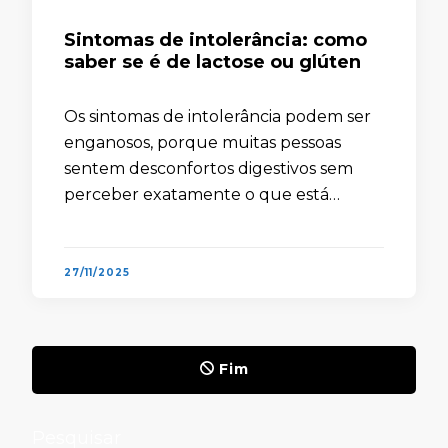
Sintomas de intolerância: como
saber se é de lactose ou glúten
Os sintomas de intolerância podem ser
enganosos, porque muitas pessoas
sentem desconfortos digestivos sem
perceber exatamente o que está
causando o problema. Embora esses
sinais acabem surgindo de maneira
persistente, eles costumam ser
27/11/2025
atribuídos ao estresse, à …
Fim
Pesquisar