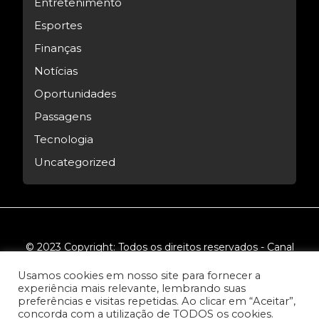
Entretenimento
Esportes
Finanças
Notícias
Oportunidades
Passagens
Tecnologia
Uncategorized
© 2023 Copyright: Todos os direitos reservados - Canal
Tech.
Usamos cookies em nosso site para fornecer a
experiência mais relevante, lembrando suas
preferências e visitas repetidas. Ao clicar em “Aceitar”,
concorda com a utilização de TODOS os cookies.