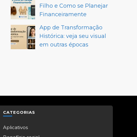
Filho e Como se Planejar
Financeiramente
App de Transformação
Histórica: veja seu visual
em outras épocas
CATEGORIAS
Aplicativos