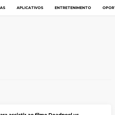
CAS
APLICATIVOS
ENTRETENIMENTO
OPOR
ara assistir ao filme Deadpool vs