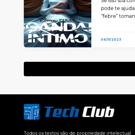
Se isso soa com
pode te ajuda
“febre” toma
06/11/2023
Todos os textos são de propriedade intelectual