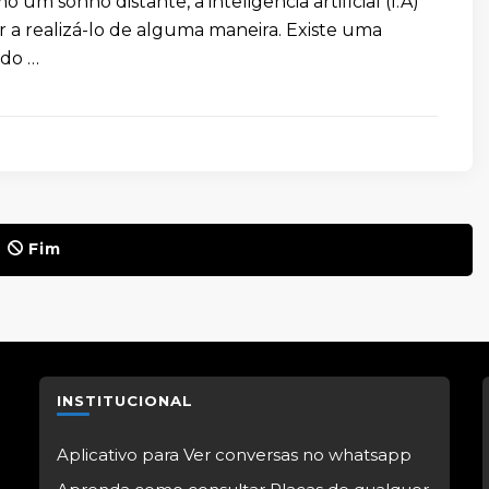
o um sonho distante, a inteligência artificial (I.A)
r a realizá-lo de alguma maneira. Existe uma
ndo …
Fim
INSTITUCIONAL
Aplicativo para Ver conversas no whatsapp