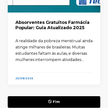
Absorventes Gratuitos Farmácia
Popular: Guia Atualizado 2025
A realidade da pobreza menstrual ainda
atinge milhares de brasileiras. Muitas
estudantes faltam às aulas, e diversas
mulheres interrompem atividades
diárias simplesmente por não terem
condições de comprar absorventes.
Esse problema absorventes gratuitos
25/08/2025
pelo Farmácia …
Fim