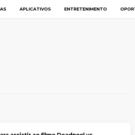
CAS
APLICATIVOS
ENTRETENIMENTO
OPOR
ara assistir ao filme Deadpool vs