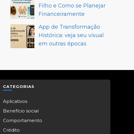
Filho e Como se Planejar
Financeiramente
App de Transformação
Histórica: veja seu visual
em outras épocas
CATEGORIAS
Aplicativos
Benefício social
Comportamento
Crédito