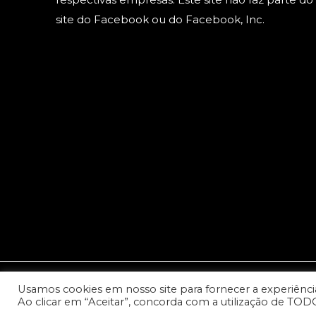
site do Facebook ou do Facebook, Inc.
Usamos cookies em nosso site para fornecer a experiência 
© 2023 Copyright: Todos os direitos reservados - Cana
Ao clicar em “Aceitar”, concorda com a utilização de TOD