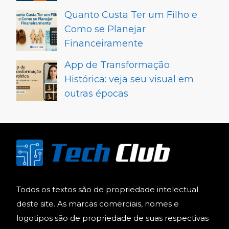
Quanto Custa Ter um Filho e
Como se Planejar
Financeiramente
App de Transformação
Histórica: veja seu visual em
outras épocas
Todos os textos são de propriedade intelectual
deste site. As marcas comerciais, nomes e
logotipos são de propriedade de suas respectivas