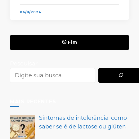
diferentes estilos. Assim, é possível
manipular …
06/11/2024
Fim
Pesquisar
MAIS RECENTES
Sintomas de intolerância: como
saber se é de lactose ou glúten