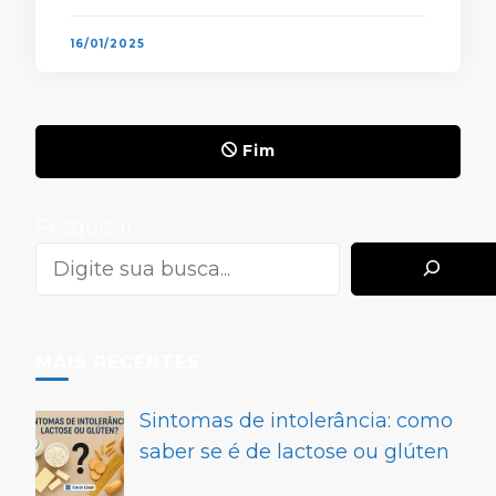
experiência em várias áreas, desenvolve
habilidades valiosas para …
16/01/2025
Fim
Pesquisar
MAIS RECENTES
Sintomas de intolerância: como
saber se é de lactose ou glúten