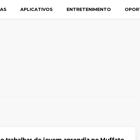
CAS
APLICATIVOS
ENTRETENIMENTO
OPOR
o trabalhar de jovem aprendiz no Muffato