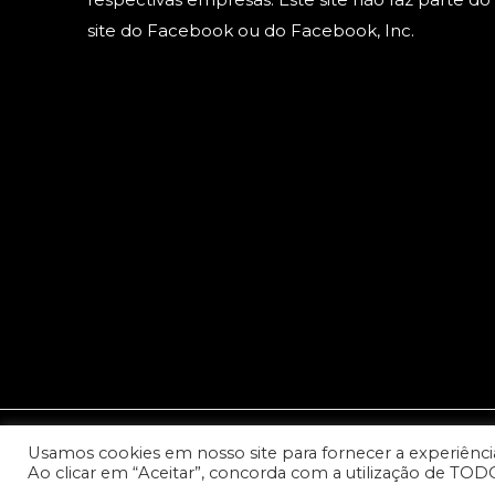
site do Facebook ou do Facebook, Inc.
Usamos cookies em nosso site para fornecer a experiência 
© 2023 Copyright: Todos os direitos reservados - Cana
Ao clicar em “Aceitar”, concorda com a utilização de TOD