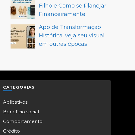
Filho e Como se Planejar
Financeiramente
App de Transformação
Histórica: veja seu visual
em outras épocas
CATEGORIAS
Aplicativos
Benefício social
Comportamento
Crédito