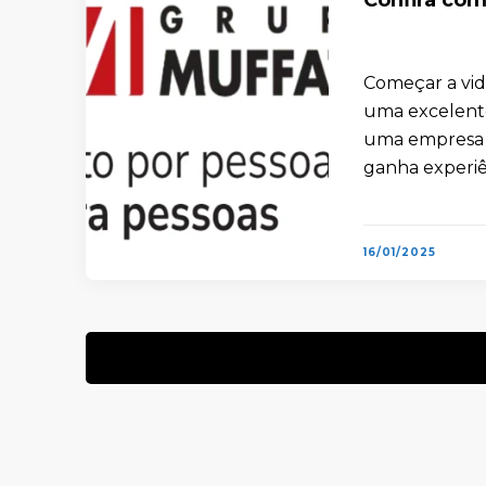
Começar a vid
uma excelent
uma empresa r
ganha experiê
valiosas para …
16/01/2025