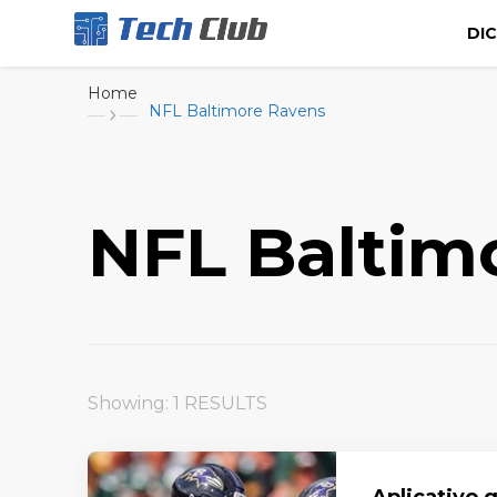
DI
Portal de tecnologia e entretenimento
Canal Tech
Home
NFL Baltimore Ravens
NFL Baltim
Showing: 1 RESULTS
Aplicativo g