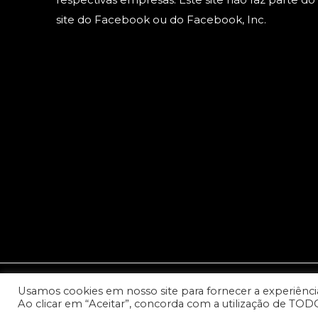
site do Facebook ou do Facebook, Inc.
Usamos cookies em nosso site para fornecer a experiência 
© 2023 Copyright: Todos os direitos reservados - Cana
Ao clicar em “Aceitar”, concorda com a utilização de TOD