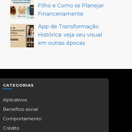
Filho e Como se Planejar
Financeiramente
App de Transformação
Histórica: veja seu visual
em outras épocas
CATEGORIAS
Aplicativos
Benefício social
Comportamento
Crédito