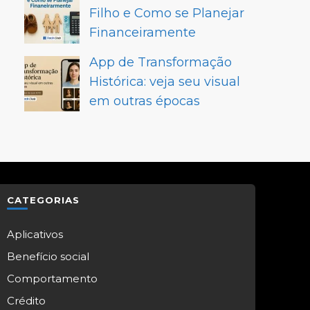
Filho e Como se Planejar
Financeiramente
App de Transformação
Histórica: veja seu visual
em outras épocas
CATEGORIAS
Aplicativos
Benefício social
Comportamento
Crédito