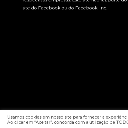
site do Facebook ou do Facebook, Inc.
Usamos cookies em nosso site para fornecer a experiência 
© 2023 Copyright: Todos os direitos reservados - Cana
Ao clicar em “Aceitar”, concorda com a utilização de TOD