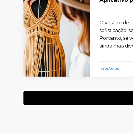
O vestido de
sofisticação,
Portanto, se v
ainda mais div
13/01/2025