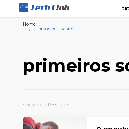
DI
Portal de tecnologia e entretenimento
Canal Tech
Home
primeiros socorros
primeiros s
Showing: 1 RESULTS
Curso gratu