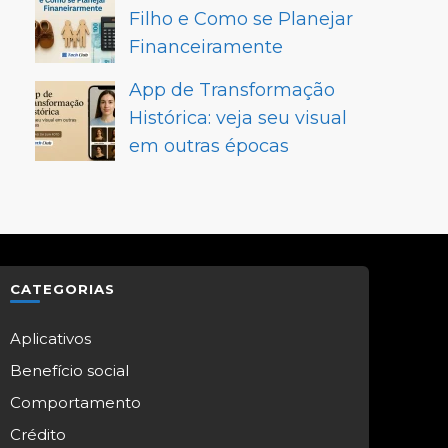
Filho e Como se Planejar
Financeiramente
App de Transformação
Histórica: veja seu visual
em outras épocas
CATEGORIAS
Aplicativos
Benefício social
Comportamento
Crédito