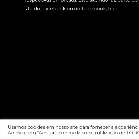
site do Facebook ou do Facebook, Inc.
Usamos cookies em nosso site para fornecer a experiência 
© 2023 Copyright: Todos os direitos reservados - Cana
Ao clicar em “Aceitar”, concorda com a utilização de TOD