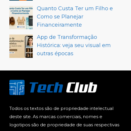
Quanto Custa Ter um Filho e
Como se Planejar
Financeiramente
App de Transformação
Histórica: veja seu visual em
outras épocas
Todos os textos são de propriedade intelectual
deste site. As marcas comerciais, nomes e
logotipos são de propriedade de suas respectivas