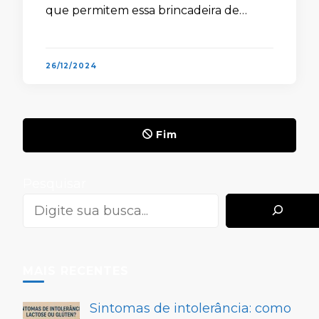
que permitem essa brincadeira de
maneira simples e bastante divertida.
Contudo, é essencial destacar que esses
apps são …
26/12/2024
Fim
Pesquisar
MAIS RECENTES
Sintomas de intolerância: como