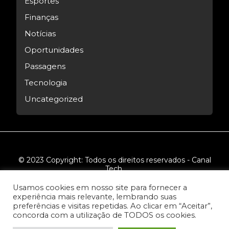
Esportes
Finanças
Notícias
Oportunidades
Passagens
Tecnologia
Uncategorized
© 2023 Copyright: Todos os direitos reservados - Canal
Tech.
Usamos cookies em nosso site para fornecer a
experiência mais relevante, lembrando suas
preferências e visitas repetidas. Ao clicar em “Aceitar”,
concorda com a utilização de TODOS os cookies.