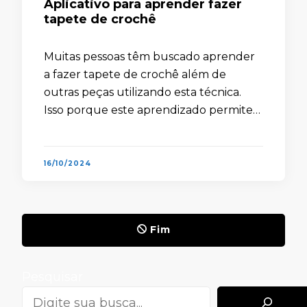
Aplicativo para aprender fazer
tapete de crochê
Muitas pessoas têm buscado aprender
a fazer tapete de crochê além de
outras peças utilizando esta técnica.
Isso porque este aprendizado permite
enfeitar a própria casa, presentear
amigos e familiares e também
comercializar essas peças …
16/10/2024
Fim
Pesquisar