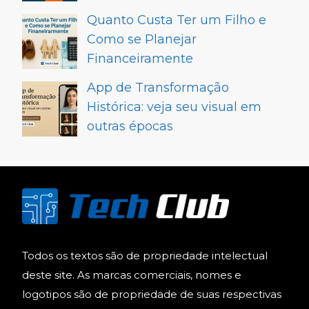
Quanto Custa Ter um Filho e
Como se Planejar
Financeiramente
App de Transformação
Histórica: veja seu visual em
outras épocas
Todos os textos são de propriedade intelectual
deste site. As marcas comerciais, nomes e
logotipos são de propriedade de suas respectivas