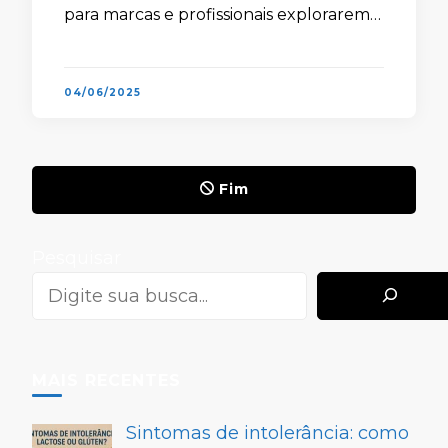
para marcas e profissionais explorarem
vendas online de forma integrada ao
conteúdo. Com uma proposta
inovadora, a plataforma transforma a
04/06/2025
experiência …
Fim
Pesquisar
MAIS RECENTES
Sintomas de intolerância: como