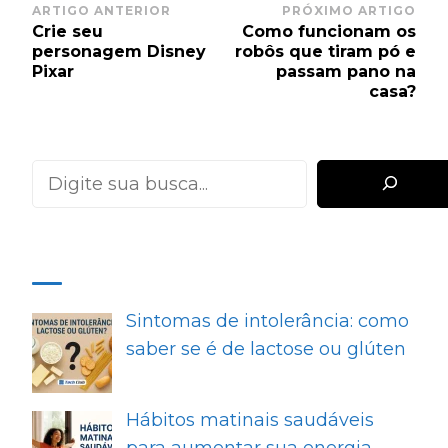
Post
ARTIGO ANTERIOR
PRÓXIMO ARTIGO
Crie seu
Como funcionam os
Navigation
personagem Disney
robôs que tiram pó e
Pixar
passam pano na
casa?
Pesquisar
MAIS RECENTES
Sintomas de intolerância: como
saber se é de lactose ou glúten
Hábitos matinais saudáveis
para aumentar sua energia