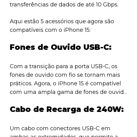
transferências de dados de até 10 Gbps.
Aqui estão 5 acessórios que agora são
compatíveis com o iPhone 15:
Fones de Ouvido USB-C:
Com a transição para a porta USB-C, os
fones de ouvido com fio se tornam mais
práticos. Agora, o iPhone 15 é compatível
com uma ampla gama de fones de ouvido
USB-C, facilitando a conexão com
Cabo de Recarga de 240W:
qualquer computador que possua uma
porta USB-C.
Um cabo com conectores USB-C em