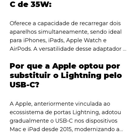
C de 35W:
Oferece a capacidade de recarregar dois
aparelhos simultaneamente, sendo ideal
para iPhones, iPads, Apple Watch e
AirPods. A versatilidade desse adaptador é
ainda maior ao ser combinado com um
Por que a Apple optou por
kit de adaptadores para viagem.
substituir o Lightning pelo
USB-C?
A Apple, anteriormente vinculada ao
ecossistema de portas Lightning, adotou
gradualmente o USB-C nos dispositivos
Mac e iPad desde 2015, modernizando a