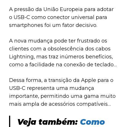
conectividade com os PCs.
A pressão da União Europeia para adotar
o USB-C como conector universal para
smartphones foi um fator decisivo.
A nova mudança pode ter frustrado os
clientes com a obsolescência dos cabos
Lightning, mas traz inúmeros benefícios,
como a facilidade na conexão de teclados
e a capacidade de carregar outros
Dessa forma, a transição da Apple para o
dispositivos com a bateria do iPhone 15.
USB-C representa uma mudança
importante, permitindo uma gama muito
mais ampla de acessórios compatíveis
com o aparelho, gerando novas e
aprimoradas possibilidades de
Veja também:
Como