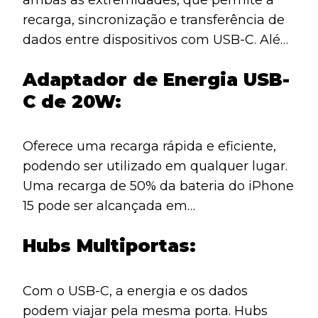
ambas as extremidades, que permite a
recarga, sincronização e transferência de
dados entre dispositivos com USB-C. Além
disso, com um cabo USB-C para HDMI,
Adaptador de Energia USB-
você pode conectar o iPhone 15 a uma TV
C de 20W:
ou monitor 4K, refletindo a tela ou
assistindo a filmes e fotos diretamente.
Oferece uma recarga rápida e eficiente,
podendo ser utilizado em qualquer lugar.
Uma recarga de 50% da bateria do iPhone
15 pode ser alcançada em
aproximadamente 30 minutos.
Hubs Multiportas:
Com o USB-C, a energia e os dados
podem viajar pela mesma porta. Hubs