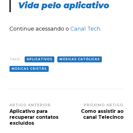
Vida pelo aplicativo
Continue acessando o
Canal Tech
.
TAGS:
APLICATIVOS
MÚSICAS CATÓLICAS
MÚSICAS CRISTÃS
Post
ARTIGO ANTERIOR
PRÓXIMO ARTIGO
Aplicativo para
Como assistir ao
Navigation
recuperar contatos
canal Telecinco
excluídos