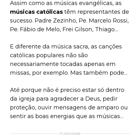
Assim como as músicas evangélicas, as
músicas católicas
têm representantes de
sucesso. Padre Zezinho, Pe. Marcelo Rossi,
Pe. Fábio de Melo, Frei Gilson, Thiago
Brado, Adriana Arydes, Irmã Kelly Patrícia
E diferente da música sacra, as canções
e Ziza Fernandes estão entre os mais
católicas populares não são
ouvidos.
necessariamente tocadas apenas em
missas, por exemplo. Mas também podem
fazer parte do dia a dia de qualquer
Até porque não é preciso estar só dentro
pessoa católica (ou até não católica que
da igreja para agradecer a Deus, pedir
se identifique com as mensagens).
proteção, ouvir mensagens de amparo ou
sentir as boas energias que as músicas
podem proporcionar.
Publicidade