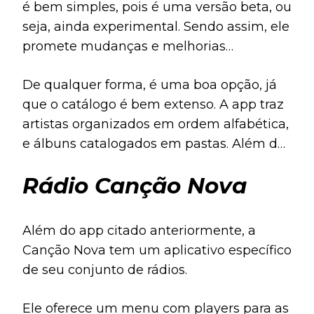
é bem simples, pois é uma versão beta, ou
seja, ainda experimental. Sendo assim, ele
promete mudanças e melhorias
implementadas ao longo do tempo.
De qualquer forma, é uma boa opção, já
que o catálogo é bem extenso. A app traz
artistas organizados em ordem alfabética,
e álbuns catalogados em pastas. Além das
músicas, você encontra também letras e
Rádio Canção Nova
cifras de diversas canções católicas.
Além do app citado anteriormente, a
Canção Nova tem um aplicativo específico
de seu conjunto de rádios.
Ele oferece um menu com players para as