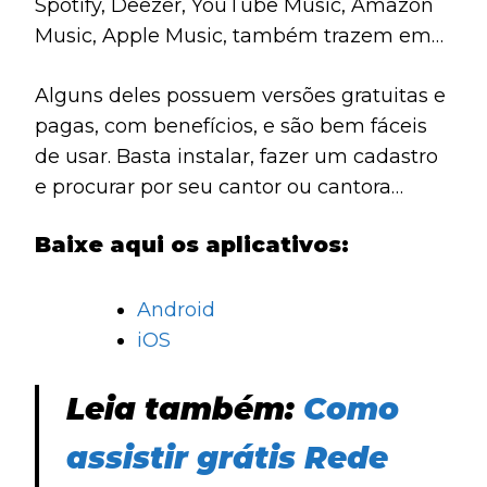
Spotify, Deezer, YouTube Music, Amazon
Music, Apple Music, também trazem em
seu catálogo cantores de música religiosa.
Alguns deles possuem versões gratuitas e
E a música católica também está
pagas, com benefícios, e são bem fáceis
presente.
de usar. Basta instalar, fazer um cadastro
e procurar por seu cantor ou cantora
católica preferida.
Baixe aqui os aplicativos:
Android
iOS
Leia também:
Como
assistir grátis Rede