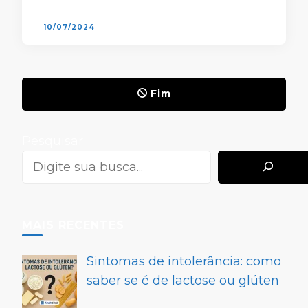
Kelly Patrícia e Ziza Fernandes estão
entre …
10/07/2024
Fim
Pesquisar
MAIS RECENTES
Sintomas de intolerância: como
saber se é de lactose ou glúten