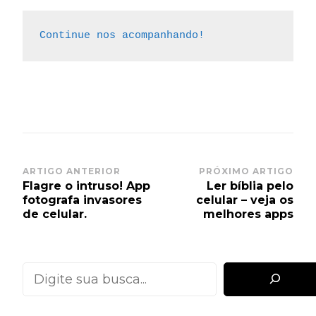
Continue nos acompanhando!
Post
ARTIGO ANTERIOR
PRÓXIMO ARTIGO
Flagre o intruso! App
Ler bíblia pelo
Navigation
fotografa invasores
celular – veja os
de celular.
melhores apps
Pesquisar