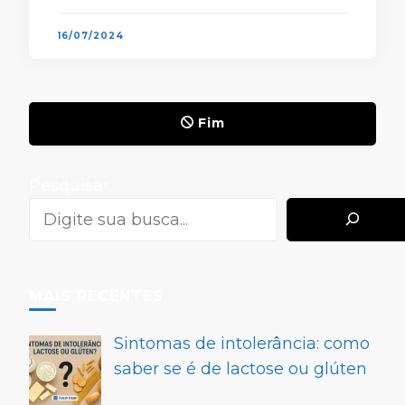
presente em diversas localidades do
país …
16/07/2024
Fim
Pesquisar
MAIS RECENTES
Sintomas de intolerância: como
saber se é de lactose ou glúten