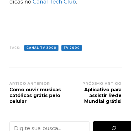
dicas no
Canal Tech Club
.
TAGS:
CANAL TV 2000
TV 2000
Post
ARTIGO ANTERIOR
PRÓXIMO ARTIGO
Como ouvir músicas
Aplicativo para
Navigation
católicas grátis pelo
assistir Rede
celular
Mundial grátis!
Pesquisar