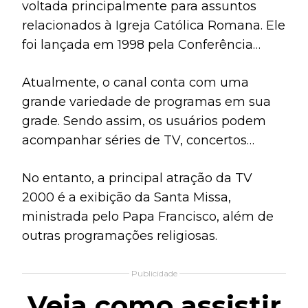
voltada principalmente para assuntos
relacionados à Igreja Católica Romana. Ele
foi lançada em 1998 pela Conferência
Episcopal da Itália e está presente em
Atualmente, o canal conta com uma
diversas localidades do país [Itália].
grande variedade de programas em sua
grade. Sendo assim, os usuários podem
acompanhar séries de TV, concertos
musicais, entrevistas, conteúdos
No entanto, a principal atração da TV
educacionais e outras apresentações
2000 é a exibição da Santa Missa,
sobre atualidade.
ministrada pelo Papa Francisco, além de
outras programações religiosas.
Publicidade
Veja como assistir