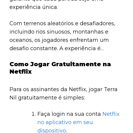
experiência única.
Com terrenos aleatórios e desafiadores,
incluindo rios sinuosos, montanhas e
oceanos, os jogadores enfrentam um
desafio constante. A experiência é
aprimorada por ambientes pintados à
Como Jogar Gratuitamente na
mão, música suave e uma atmosfera
Netflix
relaxante.
Para os assinantes da Netflix, jogar Terra
Nil gratuitamente é simples:
Faça login na sua conta
Netflix
no aplicativo em seu
dispositivo
.