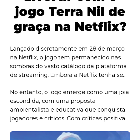
jogo Terra Nil de
graça na Netflix?
Lançado discretamente em 28 de março
na Netflix, o jogo tem permanecido nas
sombras do vasto catálogo da plataforma
de streaming. Embora a Netflix tenha se
aventurado no universo dos jogos, a
No entanto, o jogo emerge como uma joia
adesão a essa nova faceta tem sido
escondida, com uma proposta
modesta, com menos de 1% dos
ambientalista e educativa que conquista
assinantes explorando sua biblioteca de
jogadores e críticos. Com críticas positivas
jogos.
e uma abordagem única, o jogo não
apenas oferece entretenimento, mas