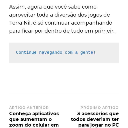
Assim, agora que você sabe como
aproveitar toda a diversão dos jogos de
Terra Nil, é só continuar acompanhando
para ficar por dentro de tudo em primeira
mão.
Continue navegando com a gente!
Post
ARTIGO ANTERIOR
PRÓXIMO ARTIGO
Conheça aplicativos
3 acessórios que
Navigation
que aumentam o
todos deveriam ter
zoom do celular em
para jogar no PC