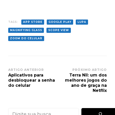
TAGS:
APP STORE
GOOGLE PLAY
LUPA
MAGNIFYING GLASS
SCOPE VIEW
ZOOM DO CELULAR
Post
ARTIGO ANTERIOR
PRÓXIMO ARTIGO
Aplicativos para
Terra Nil: um dos
Navigation
desbloquear a senha
melhores jogos do
do celular
ano de graça na
Netflix
Pesquisar